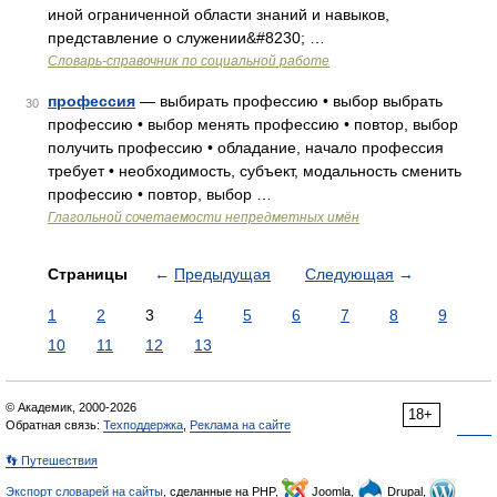
иной ограниченной области знаний и навыков,
представление о служении&#8230; …
Словарь-справочник по социальной работе
профессия
— выбирать профессию • выбор выбрать
30
профессию • выбор менять профессию • повтор, выбор
получить профессию • обладание, начало профессия
требует • необходимость, субъект, модальность сменить
профессию • повтор, выбор …
Глагольной сочетаемости непредметных имён
Страницы
←
Предыдущая
Следующая
→
1
2
3
4
5
6
7
8
9
10
11
12
13
© Академик, 2000-2026
18+
Обратная связь:
Техподдержка
,
Реклама на сайте
👣 Путешествия
Экспорт словарей на сайты
, сделанные на PHP,
Joomla,
Drupal,