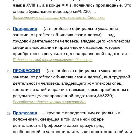
язык в XVIII в., а в конце XIX в. появились производные. Это
слово в буквальном переводе с&#8230; …
Этимологический словарь русского языка Семенова
Профессия
— (лат. professio официально указанное
27
занятие, от рrofiteor объявляю своим делом) вид
трудовой деятельности человека, владеющего комплексом
специальных знаний и практических навыков, которые
приобретены в результате целенаправленной подготовки …
Педагогический терминологический словарь
ПРОФЕССИЯ
— (лат. professio официально указанное
28
занятие, от profiteor объявляю своим делом), вид трудовой
деятельности человека, владеющего комплексом спец.
теоретич. знаний и практич. навыков, к рые приобретены в
результате целенаправленной подготовки,&#8230; …
Российская педагогическая энциклопедия
Профессия
— – группа с определенным социальным
29
положением, сведущая в той или иной сфере
деятельности. Профессию характеризует ряд
особенностей, в частности длительная подготовка в той или