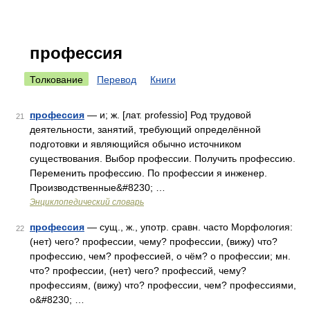
профессия
Толкование
Перевод
Книги
профессия
— и; ж. [лат. professio] Род трудовой
21
деятельности, занятий, требующий определённой
подготовки и являющийся обычно источником
существования. Выбор профессии. Получить профессию.
Переменить профессию. По профессии я инженер.
Производственные&#8230; …
Энциклопедический словарь
профессия
— сущ., ж., употр. сравн. часто Морфология:
22
(нет) чего? профессии, чему? профессии, (вижу) что?
профессию, чем? профессией, о чём? о профессии; мн.
что? профессии, (нет) чего? профессий, чему?
профессиям, (вижу) что? профессии, чем? профессиями,
о&#8230; …