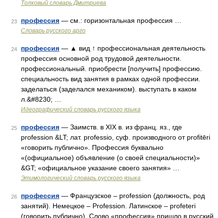
Толковый словарь Дмитриева
профессия
— см.: горизонтальная профессия …
23
Словарь русского арго
профессия
— ▲ вид ↑ профессиональная деятельность
24
профессия основной род трудовой деятельности.
профессиональный. приобрести [получить] профессию.
специальность вид занятия в рамках одной профессии.
заделаться (заделался механиком). выступать в каком
л.&#8230; …
Идеографический словарь русского языка
профессия
— Заимств. в XIX в. из франц. яз., где
25
profession &LT; лат. professio, суф. производного от profitēri
«говорить публично». Профессия буквально
«(официальное) объявление (о своей специальности)»
&GT; «официальное указание своего занятия» …
Этимологический словарь русского языка
профессия
— Французское – profession (должность, род
26
занятий). Немецкое – Profession. Латинское – profeteri
(говорить публично). Слово «профессия» пришло в русский